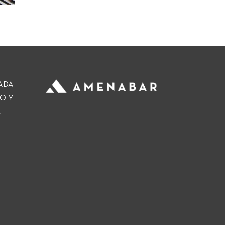
ADA
O Y
A