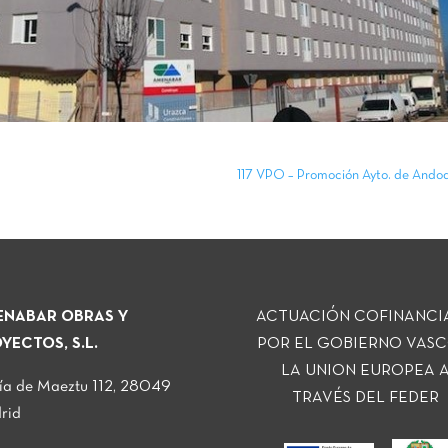
117 VPO – Promoción Ayto. de Ando
NABAR OBRAS Y
ACTUACIÓN COFINANCI
YECTOS, S.L.
POR EL GOBIERNO VASC
LA UNION EUROPEA 
ía de Maeztu 112, 28049
TRAVÉS DEL FEDER
rid