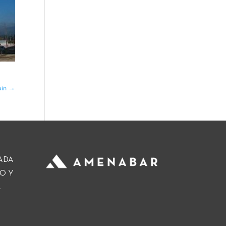
ain
→
ADA
O Y
A