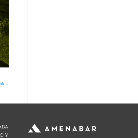
iak
→
ADA
O Y